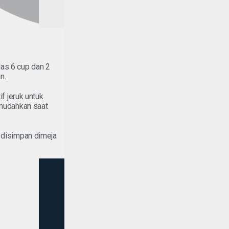
las 6 cup dan 2
n.
if jeruk untuk
emudahkan saat
 disimpan dimeja